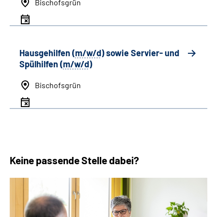
Bischofsgrün
Hausgehilfen (
m/w/d
) sowie Servier- und
Spülhilfen (
m/w/d
)
Bischofsgrün
Keine passende Stelle dabei?