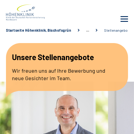
Startseite Höhenklinik, Bischofsgrün
…
Stellenangebote
Unsere Klinik
Unsere Stellenangebote
Leistungsangebot
Wir freuen uns auf Ihre Bewerbung und
Fachbereiche
neue Gesichter im Team.
Service
Karriere
Suche