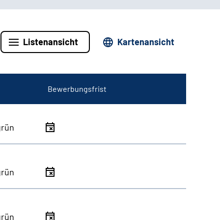
Listenansicht
Kartenansicht
Bewerbungsfrist
grün
grün
grün