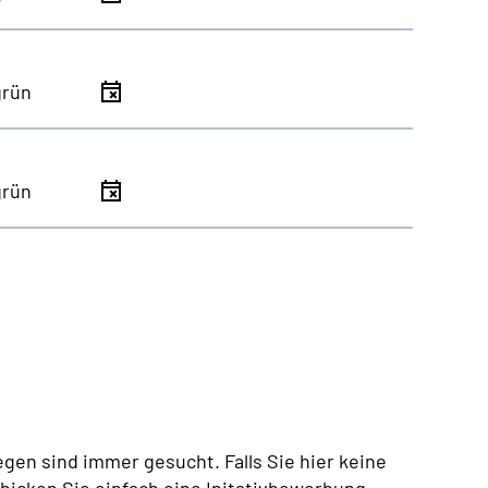
grün
grün
egen sind immer gesucht. Falls Sie hier keine
chicken Sie einfach eine Initativbewerbung.