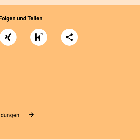
Folgen und Teilen
Xing
https://www.kununu.com/de/deutsche-
Teilen
rentenversicherung-
nordbayern6
endungen