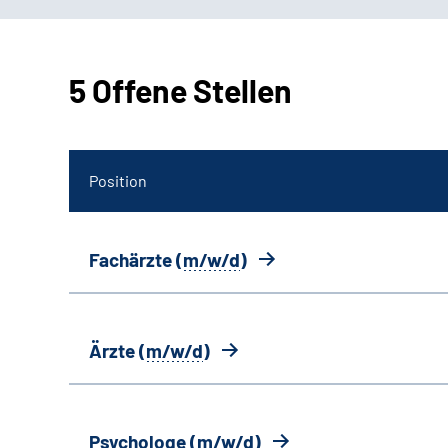
5 Offene Stellen
Position
Fachärzte (
m/w/d
)
Ärzte (
m/w/d
)
Psychologe (
m/w/d
)