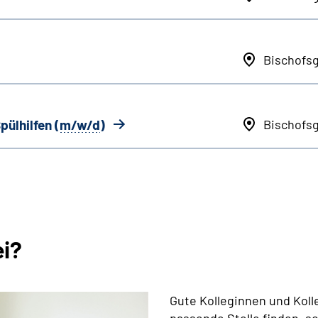
Bischofs
pülhilfen (
m/w/d
)
Bischofs
ei?
Gute Kolleginnen und Koll
passende Stelle finden, s