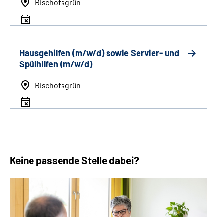
Bischofsgrün
Hausgehilfen (
m/w/d
) sowie Servier- und
Spülhilfen (
m/w/d
)
Bischofsgrün
Keine passende Stelle dabei?