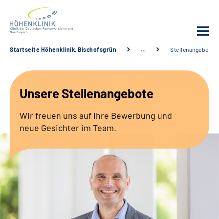
Startseite Höhenklinik, Bischofsgrün
…
Stellenangebote
Unsere Klinik
Unsere Stellenangebote
Leistungsangebot
Wir freuen uns auf Ihre Bewerbung und
Fachbereiche
neue Gesichter im Team.
Service
Karriere
Suche