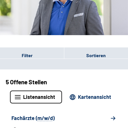
Leichte Sprache
Gebärdensprache
Patienten-Login
Filter
Sortieren
5 Offene Stellen
Listenansicht
Kartenansicht
Fachärzte (
m/w/d
)