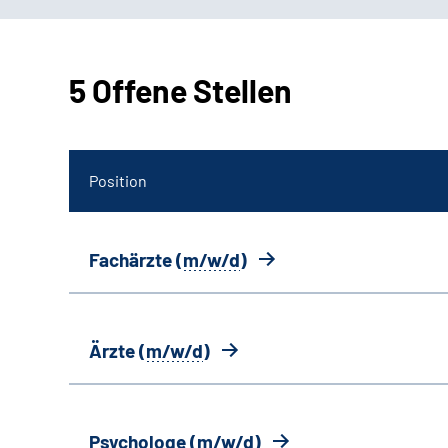
5 Offene Stellen
Position
Fachärzte (
m/w/d
)
Ärzte (
m/w/d
)
Psychologe (
m/w/d
)