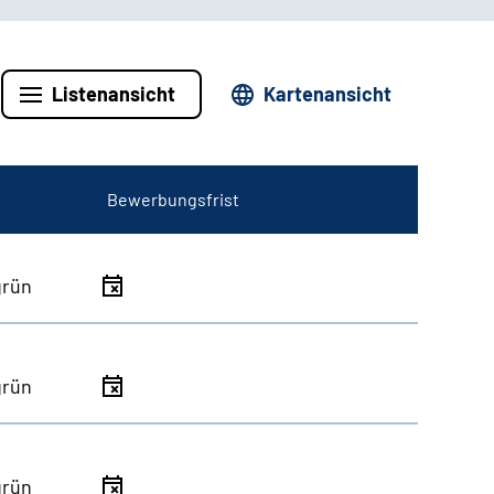
Listenansicht
Kartenansicht
Bewerbungsfrist
grün
grün
grün