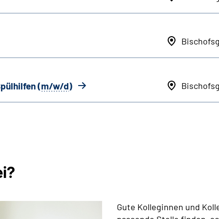
Bischofs
pülhilfen (
m/w/d
)
Bischofs
ei?
Gute Kolleginnen und Koll
passende Stelle finden, s