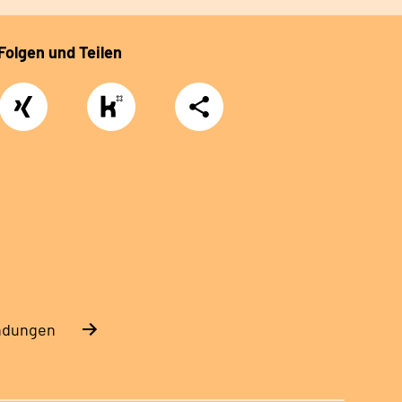
Folgen und Teilen
Xing
https://www.kununu.com/de/deutsche-
Teilen
rentenversicherung-
nordbayern6
endungen