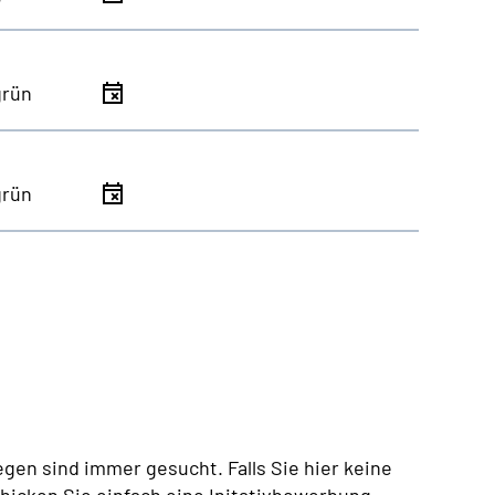
grün
grün
egen sind immer gesucht. Falls Sie hier keine
chicken Sie einfach eine Initativbewerbung.