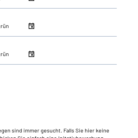
grün
grün
egen sind immer gesucht. Falls Sie hier keine
chicken Sie einfach eine Initativbewerbung.