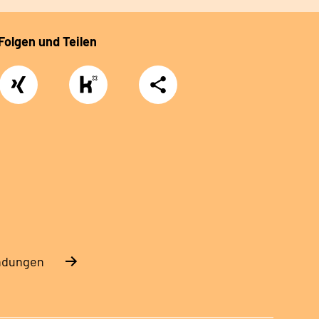
Folgen und Teilen
Xing
https://www.kununu.com/de/deutsche-
Teilen
rentenversicherung-
nordbayern6
endungen