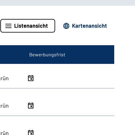
Listenansicht
Kartenansicht
Bewerbungsfrist
grün
grün
grün