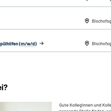
Bischofs
pülhilfen (
m/w/d
)
Bischofs
ei?
Gute Kolleginnen und Koll
passende Stelle finden, s