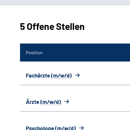
5 Offene Stellen
Position
Fachärzte (
m/w/d
)
Ärzte (
m/w/d
)
Psychologe (
m/w/d
)