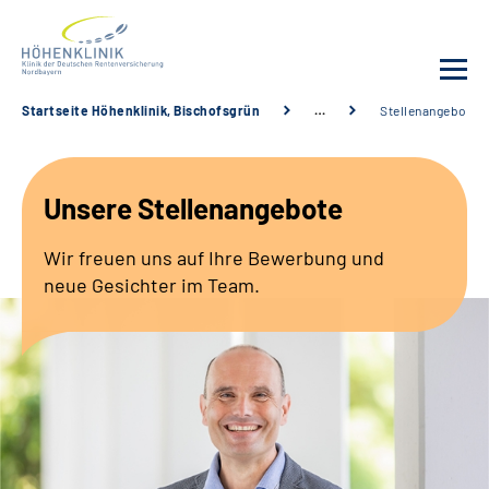
Startseite Höhenklinik, Bischofsgrün
…
Stellenangebote
Unsere Klinik
Unsere Stellenangebote
Leistungsangebot
Wir freuen uns auf Ihre Bewerbung und
Fachbereiche
neue Gesichter im Team.
Service
Karriere
Suche