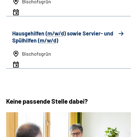
Bischofsgrün
Hausgehilfen (
m/w/d
) sowie Servier- und
Spülhilfen (
m/w/d
)
Bischofsgrün
Keine passende Stelle dabei?