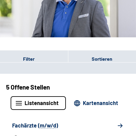
Leichte Sprache
Gebärdensprache
Patienten-Login
Filter
Sortieren
5 Offene Stellen
Listenansicht
Kartenansicht
Fachärzte (
m/w/d
)