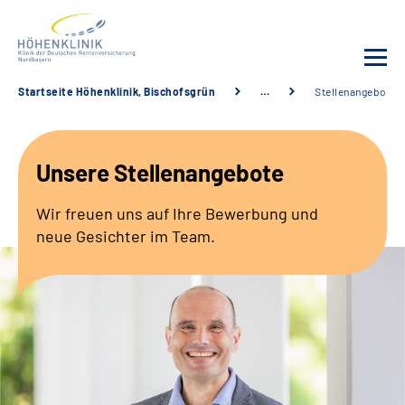
Startseite Höhenklinik, Bischofsgrün
…
Stellenangebote
Unsere Klinik
Unsere Stellenangebote
Leistungsangebot
Wir freuen uns auf Ihre Bewerbung und
Fachbereiche
neue Gesichter im Team.
Service
Karriere
Suche