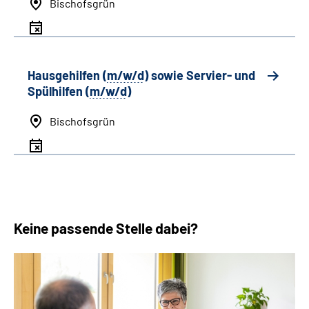
Bischofsgrün
Hausgehilfen (
m/w/d
) sowie Servier- und
Spülhilfen (
m/w/d
)
Bischofsgrün
Keine passende Stelle dabei?