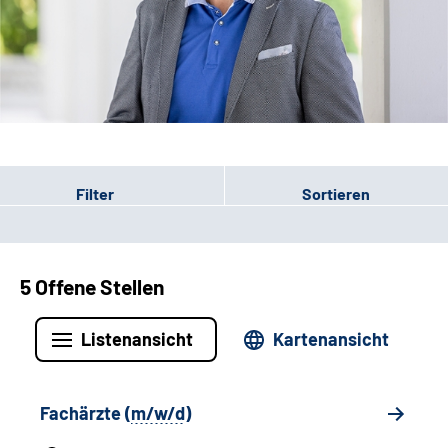
Leichte Sprache
Gebärdensprache
Patienten-Login
Filter
Sortieren
5 Offene Stellen
Listenansicht
Kartenansicht
Fachärzte (
m/w/d
)