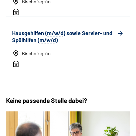
Bischofsgrün
Hausgehilfen (
m/w/d
) sowie Servier- und
Spülhilfen (
m/w/d
)
Bischofsgrün
Keine passende Stelle dabei?