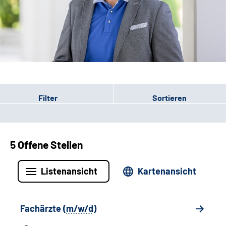
Leichte Sprache
Gebärdensprache
Patienten-Login
Filter
Sortieren
5 Offene Stellen
Listenansicht
Kartenansicht
Fachärzte (
m/w/d
)