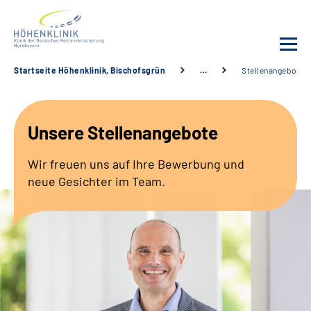
Startseite Höhenklinik, Bischofsgrün
…
Stellenangebote
Unsere Klinik
Unsere Stellenangebote
Leistungsangebot
Wir freuen uns auf Ihre Bewerbung und
Fachbereiche
neue Gesichter im Team.
Service
Karriere
Suche