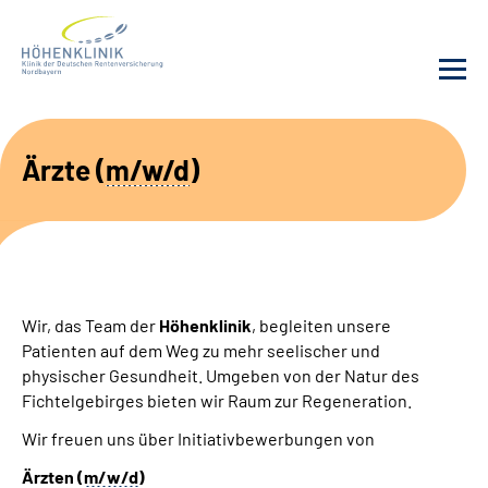
Unsere Klinik
Ärzte (
m/w/d
)
Leistungsangebot
Fachbereiche
Wir, das Team der
Höhenklinik
, begleiten unsere
Service
Patienten auf dem Weg zu mehr seelischer und
physischer Gesundheit. Umgeben von der Natur des
Karriere
Fichtelgebirges bieten wir Raum zur Regeneration.
Wir freuen uns über Initiativbewerbungen von
Suche
Ärzten (
m/w/d
)